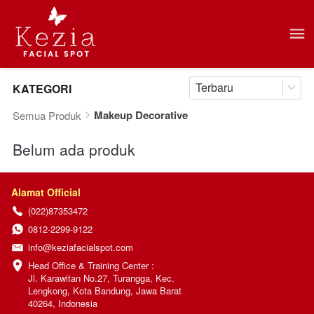
Terbaru
KATEGORI
Makeup Decorative
Semua Produk
Belum ada produk
Alamat Official
(022)87353472
0812-2299-9122
info@keziafacialspot.com
Head Office & Training Center :

Jl. Karawitan No.27, Turangga, Kec. 
Lengkong, Kota Bandung, Jawa Barat 
40264, Indonesia