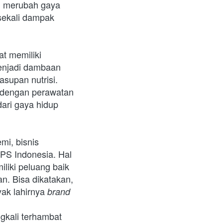
i merubah gaya 
sekali dampak 
t memiliki 
enjadi dambaan 
supan nutrisi. 
 dengan perawatan 
ari gaya hidup 
i, bisnis 
PS Indonesia. Hal 
iki peluang baik 
. Bisa dikatakan, 
ak lahirnya 
brand
kali terhambat 