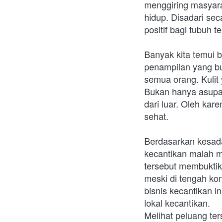
menggiring masyara
hidup. Disadari se
positif bagi tubuh 
Banyak kita temui 
penampilan yang bu
semua orang. Kulit 
Bukan hanya asupan
dari luar. Oleh kar
sehat.
Berdasarkan kesadar
kecantikan malah m
tersebut membuktik
meski di tengah ko
bisnis kecantikan i
lokal kecantikan.
Melihat peluang te