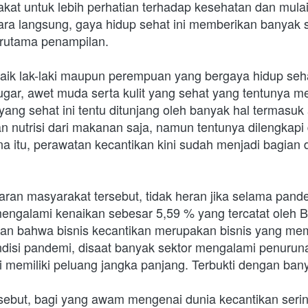
kat untuk lebih perhatian terhadap kesehatan dan mula
cara langsung, gaya hidup sehat ini memberikan banyak 
terutama penampilan.
baik lak-laki maupun perempuan yang bergaya hidup seha
gar, awet muda serta kulit yang sehat yang tentunya m
yang sehat ini tentu ditunjang oleh banyak hal termasuk a
 nutrisi dari makanan saja, namun tentunya dilengkapi
ena itu, perawatan kecantikan kini sudah menjadi bagian d
an masyarakat tersebut, tidak heran jika selama pandem
engalami kenaikan sebesar 5,59 % yang tercatat oleh B
an bahwa bisnis kecantikan merupakan bisnis yang memil
ndisi pandemi, disaat banyak sektor mengalami penurunan
ni memiliki peluang jangka panjang. Terbukti dengan bany
rsebut, bagi yang awam mengenai dunia kecantikan sering