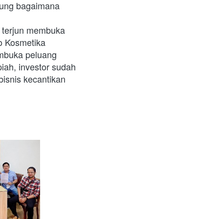
gung bagaimana 
 terjun membuka 
o Kosmetika 
mbuka peluang 
iah, investor sudah 
snis kecantikan 