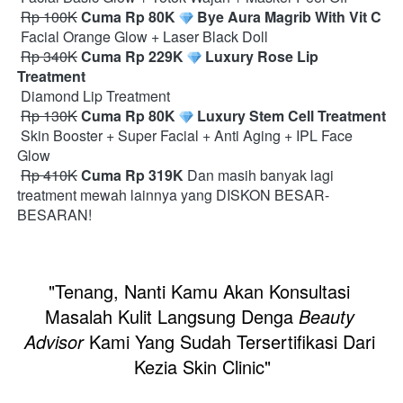
Rp 100K
Cuma Rp 80K
 Bye Aura Magrib With Vit C
 Facial Orange Glow + Laser Black Doll

Rp 340K
Cuma Rp 229K
 Luxury Rose Lip 
Treatment
 Diamond Lip Treatment

Rp 130K
Cuma Rp 80K
 Luxury Stem Cell Treatment
 Skin Booster + Super Facial + Anti Aging + IPL Face 
Glow

Rp 410K
Cuma Rp 319K
 Dan masih banyak lagi 
treatment mewah lainnya yang DISKON BESAR-
BESARAN! 
"Tenang, Nanti Kamu Akan Konsultasi 
Masalah Kulit Langsung Denga 
Beauty 
Advisor
 Kami Yang Sudah Tersertifikasi Dari 
Kezia Skin Clinic"