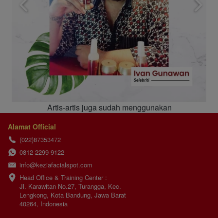
Artis-artis juga sudah menggunakan
Alamat Official
(022)87353472
0812-2299-9122
info@keziafacialspot.com
Head Office & Training Center :

Jl. Karawitan No.27, Turangga, Kec. 
Lengkong, Kota Bandung, Jawa Barat 
40264, Indonesia