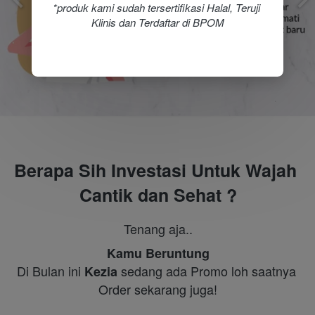
*produk kami sudah tersertifikasi Halal, Teruji 
Klinis dan Terdaftar di BPOM
Berapa Sih Investasi Untuk Wajah 
Cantik dan Sehat ?
Tenang aja..
Kamu Beruntung
Di Bulan ini 
sedang ada Promo loh saatnya 
Kezia 
Order sekarang juga!