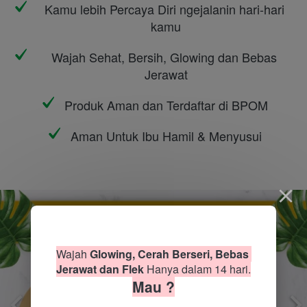
Kamu lebih Percaya Diri ngejalanin hari-hari 
kamu
Wajah Sehat, Bersih, Glowing dan Bebas 
Jerawat
Produk Aman dan Terdaftar di BPOM
Aman Untuk Ibu Hamil & Menyusui
Wajah 
Glowing, Cerah Berseri, Bebas 
Jerawat dan Flek 
Hanya dalam 14 hari.
Mau ?