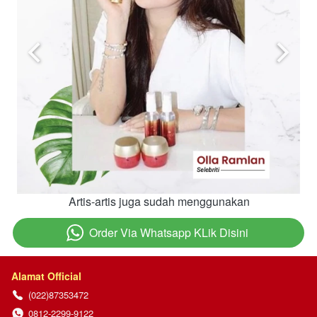
Artis-artis juga sudah menggunakan
Order Via Whatsapp KLik Disini
`
Alamat Official
(022)87353472
0812-2299-9122