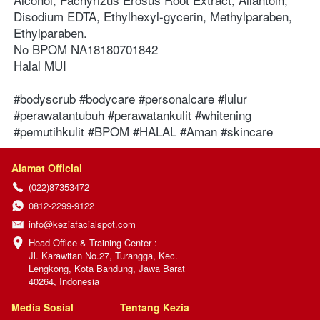
Disodium EDTA, Ethylhexyl-gycerin, Methylparaben, 
Ethylparaben.
No BPOM NA18180701842
Halal MUI
#bodyscrub #bodycare #personalcare #lulur 
#perawatantubuh #perawatankulit #whitening 
#pemutihkulit #BPOM #HALAL #Aman #skincare
Alamat Official
(022)87353472
0812-2299-9122
info@keziafacialspot.com
Head Office & Training Center :

Jl. Karawitan No.27, Turangga, Kec. 
Lengkong, Kota Bandung, Jawa Barat 
40264, Indonesia
Media Sosial
Tentang Kezia