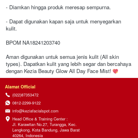
- Diamkan hingga produk meresap sempurna.
- Dapat digunakan kapan saja untuk menyegarkan 
kulit.
BPOM NA18241203740
Aman digunakan untuk semua jenis kulit (All skin 
types). Dapatkan kulit yang lebih segar dan bercahaya 
dengan Kezia Beauty Glow All Day Face Mist! 
Alamat Official
(022)87353472
0812-2299-9122
info@keziafacialspot.com
Head Office & Training Center :

Jl. Karawitan No.27, Turangga, Kec. 
Lengkong, Kota Bandung, Jawa Barat 
40264, Indonesia