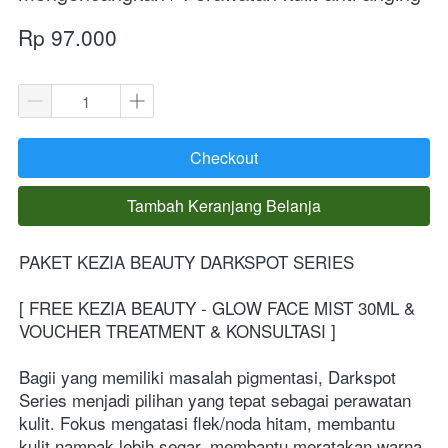
Rp 97.000
Checkout
`
Tambah Keranjang Belanja
`
PAKET KEZIA BEAUTY DARKSPOT SERIES 
[ FREE KEZIA BEAUTY - GLOW FACE MIST 30ML &  
VOUCHER TREATMENT & KONSULTASI ]
Bagii yang memiliki masalah pigmentasi, Darkspot 
Series menjadi pilihan yang tepat sebagai perawatan 
kulit. Fokus mengatasi flek/noda hitam, membantu 
kulit nampak lebih segar, membantu meratakan warna 