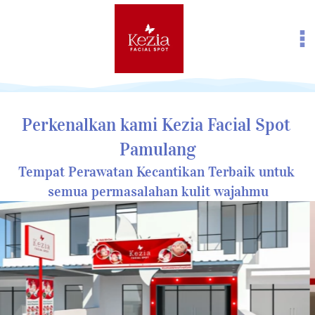
Perkenalkan kami Kezia Facial Spot 
Pamulang
Tempat Perawatan Kecantikan Terbaik untuk 
semua permasalahan kulit wajahmu