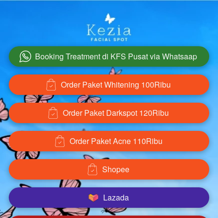
Booking Treatment di KFS Pusat via Whatsaap
`
Order Paket Whitening 100Ribu
`
Order Paket Darkspot 120Ribu
`
Order Paket Acne 110Ribu
`
Shopee
`
Lazada
`