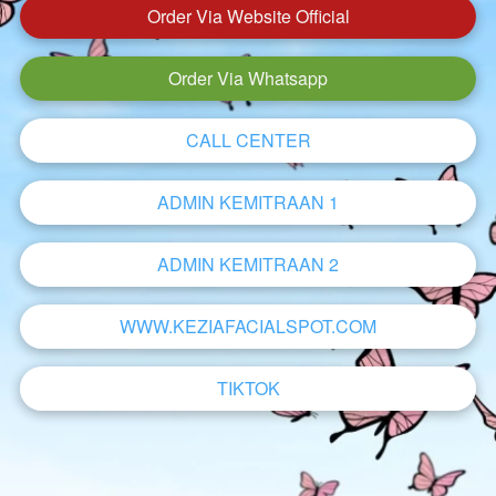
Order Via Website Official
`
Order Via Whatsapp
`
CALL CENTER
`
ADMIN KEMITRAAN 1
`
ADMIN KEMITRAAN 2
`
WWW.KEZIAFACIALSPOT.COM
`
TIKTOK
`