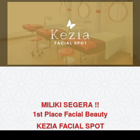
MILIKI SEGERA !!
1st Place Facial Beauty
KEZIA FACIAL SPOT