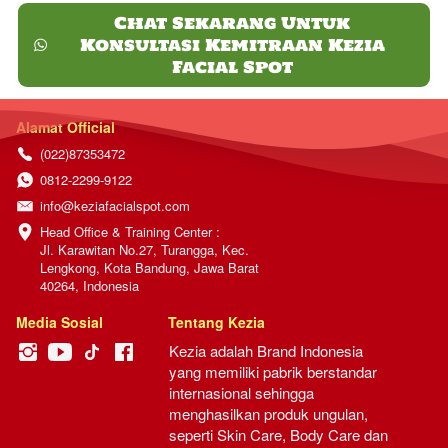
Chat Sekarang Untuk
Konsultasi Kemitraan Kezia
`
Facial Spot
Alamat Official
(022)87353472
0812-2299-9122
info@keziafacialspot.com
Head Office & Training Center :

Jl. Karawitan No.27, Turangga, Kec. 
Lengkong, Kota Bandung, Jawa Barat 
40264, Indonesia
Media Sosial
Tentang Kezia
Kezia adalah Brand Indonesia 
yang memiliki pabrik berstandar 
internasional sehingga 
menghasilkan produk ungulan, 
seperti Skin Care, Body Care dan 