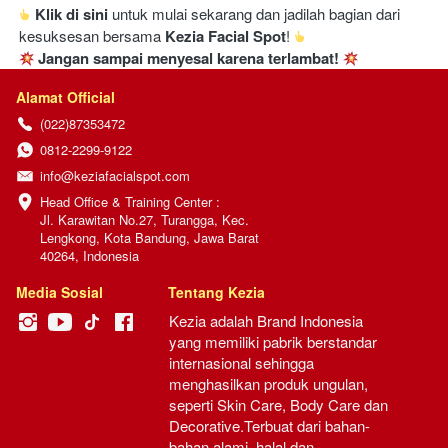
Klik di sini
 untuk mulai sekarang dan jadilah bagian dari 
kesuksesan bersama 
Kezia Facial Spot
! 
Jangan sampai menyesal karena terlambat!
Alamat Official
(022)87353472
0812-2299-9122
info@keziafacialspot.com
Head Office & Training Center :

Jl. Karawitan No.27, Turangga, Kec. 
Lengkong, Kota Bandung, Jawa Barat 
40264, Indonesia
Media Sosial
Tentang Kezia
Kezia adalah Brand Indonesia 
yang memiliki pabrik berstandar 
internasional sehingga 
menghasilkan produk ungulan, 
seperti Skin Care, Body Care dan 
Decorative.Terbuat dari bahan-
bahan alami, halal dan 