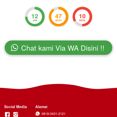
12
47
8
JAM
MENIT
DETIK
Chat kami Via WA Disini !!
`
Social Media
Alamat
0818-0431-2121