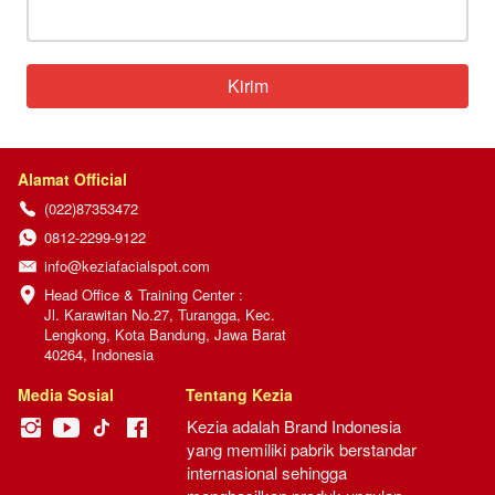
Kirim
`
Alamat Official
(022)87353472
0812-2299-9122
info@keziafacialspot.com
Head Office & Training Center :

Jl. Karawitan No.27, Turangga, Kec. 
Lengkong, Kota Bandung, Jawa Barat 
40264, Indonesia
Media Sosial
Tentang Kezia
Kezia adalah Brand Indonesia 
yang memiliki pabrik berstandar 
internasional sehingga 